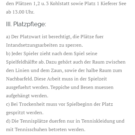
den Plätzen 1,2 u. 3 Kohlstatt sowie Platz 1 Kieferer See
ab 13.00 Uhr.
III. Platzpflege:
a) Der Platzwart ist berechtigt, die Plätze fuer
Intandsetzungsarbeiten zu sperren.
b) Jeder Spieler zieht nach dem Spiel seine
Spielfeldhälfte ab. Dazu gehört auch der Raum zwischen
den Linien und dem Zaun, sowie der halbe Raum zum
Nachbarfeld. Diese Arbeit muss in der Spielzeit
ausgefuehrt werden. Teppiche und Besen muessen
aufgehängt werden.
c) Bei Trockenheit muss vor Spielbeginn der Platz
gespritzt werden.
d) Die Tennisplätze duerfen nur in Tenniskleidung und
mit Tennisschuhen betreten werden.