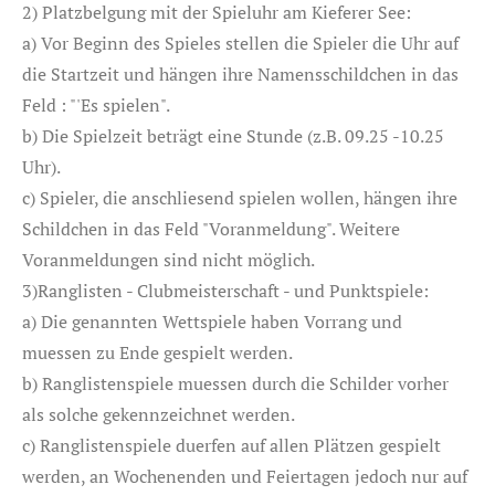
2) Platzbelgung mit der Spieluhr am Kieferer See:
a) Vor Beginn des Spieles stellen die Spieler die Uhr auf
die Startzeit und hängen ihre Namensschildchen in das
Feld : "'Es spielen".
b) Die Spielzeit beträgt eine Stunde (z.B. 09.25 -10.25
Uhr).
c) Spieler, die anschliesend spielen wollen, hängen ihre
Schildchen in das Feld "Voranmeldung". Weitere
Voranmeldungen sind nicht möglich.
3)Ranglisten - Clubmeisterschaft - und Punktspiele:
a) Die genannten Wettspiele haben Vorrang und
muessen zu Ende gespielt werden.
b) Ranglistenspiele muessen durch die Schilder vorher
als solche gekennzeichnet werden.
c) Ranglistenspiele duerfen auf allen Plätzen gespielt
werden, an Wochenenden und Feiertagen jedoch nur auf