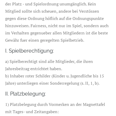
der Platz - und Spielordnung unumgänglich. Kein
Mitglied sollte sich scheuen, andere bei Verstössen
gegen diese Ordnung höflich auf die Ordnungspunkte
hinzuweisen. Fairness, nicht nur im Spiel, sondern auch
im Verhalten gegenueber allen Mitgliedern ist die beste
Gewähr fuer einen geregelten Spielbetrieb.
I. Spielberechtigung:
a) Spielberechtigt sind alle Mitglieder, die ihren
Jahresbeitrag entrichtet haben.
b) Inhaber roter Schilder (Kinder u. Jugendliche bis 15
Jahre) unterliegen einer Sonderregelung (s. II, 1, b).
II. Platzbelegung:
1) Platzbelegung durch Vormerken an der Magnettafel
mit Tages- und Zeitangaben: